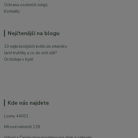
Ochrana osobních údajů
Kontakty
Nejčtenější na blogu
10 nejkrásnějších květů do interiéru
Jarní truhlíky a co do nich dát?
Orchideje v bytě
Kde nás najdete
Louny 44001
Mírové náměstí 128
Vchod z České ulice prodejna pro dům a zahradu