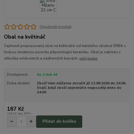
Ohodnotit produkt
Obal na květináč
Zajímavě propracovaný obal na květináče od italského výrobce ERBA s
hrubou strukturou povrchu připomínající keramiku. Obal je nabízen v
několika velikostech a nádherných barvách.
celý popis
Dostupnost
do 2 dnů 44
Doba dodání
Zboží Vám můžeme doručit již 13.08.2026 do 24:00.
Stačí, když zboží objednáte nejpozději dnes do
24:00
187 Kč
154 Kč
bez DPH
Přidat do košíku