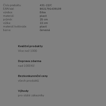
Číslo produktu:
431-22/C
EAN kód:
8021791439109
výrobce:
Erba
materiál:
plast
průměr:
25 cm
výška:
22 cm
materiál květináče:
plast
barva:
červená
Kvalitní produkty
Více než 1000
Doprava zdarma
nad 1000 Kč
Bezkonkurenční ceny
všech produktů
Výhody
pro stálé zákazníky