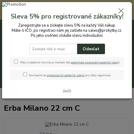
Registrovaným zákazníkům nabízíme slevu 5% na každý nákup. Máte-li
IČO, po registraci nám jej zašlete na sales@prokytky.cz. Po jeho ověření
Sleva 5% pro registrované zákazníky!
získáte slevu individuální. Přejít na registraci →
Zaregistrujte se a získejte slevu 5% na každý Váš nákup.
Máte-li IČO, po registraci nám jej zašlete na sales@prokytky.cz.
0
ks
CZK
+420 774 544 973
za
0 Kč
Po jeho ověření získáte slevu individuální.
Odeslat
Menu
Přeji si odebírat novinky e-mailem dle
podmínek zpracování osobních údaj
ů
.
Souhlasím se
zpracováním osobních údajů
pro účely registrace.
Hledat
Zavřít
Úvod
Pro Kytky
Obaly na květináče
Erba Milano 22 cm C
Erba Milano 22 cm C