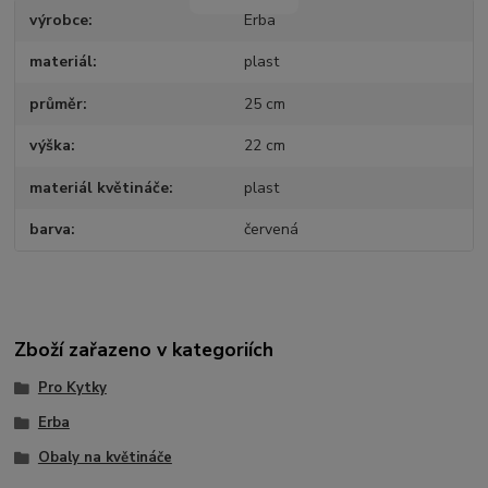
výrobce
Erba
materiál
plast
průměr
25 cm
výška
22 cm
materiál květináče
plast
barva
červená
Zboží zařazeno v kategoriích
Pro Kytky
Erba
Obaly na květináče