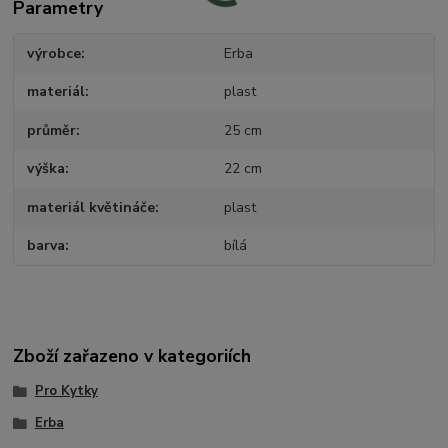
Parametry
výrobce
Erba
materiál
plast
průměr
25 cm
výška
22 cm
materiál květináče
plast
barva
bílá
Zboží zařazeno v kategoriích
Pro Kytky
Erba