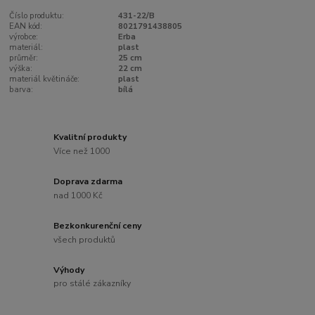
Číslo produktu:
431-22/B
EAN kód:
8021791438805
výrobce:
Erba
materiál:
plast
průměr:
25 cm
výška:
22 cm
materiál květináče:
plast
barva:
bílá
Kvalitní produkty
Více než 1000
Doprava zdarma
nad 1000 Kč
Bezkonkurenční ceny
všech produktů
Výhody
pro stálé zákazníky