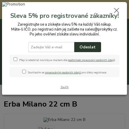
Registrovaným zákazníkům nabízíme slevu 5% na každý nákup. Máte-li
IČO, po registraci nám jej zašlete na sales@prokytky.cz. Po jeho ověření
Sleva 5% pro registrované zákazníky!
získáte slevu individuální. Přejít na registraci →
Zaregistrujte se a získejte slevu 5% na každý Váš nákup.
Máte-li IČO, po registraci nám jej zašlete na sales@prokytky.cz.
0
ks
CZK
+420 774 544 973
za
0 Kč
Po jeho ověření získáte slevu individuální.
Odeslat
Menu
Přeji si odebírat novinky e-mailem dle
podmínek zpracování osobních údaj
ů
.
Souhlasím se
zpracováním osobních údajů
pro účely registrace.
Hledat
Zavřít
Úvod
Pro Kytky
Obaly na květináče
Erba Milano 22 cm B
Erba Milano 22 cm B