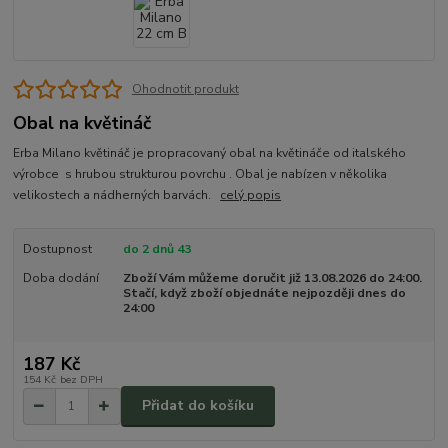
Ohodnotit produkt
Obal na květináč
Erba Milano květináč je propracovaný obal na květináče od italského
výrobce s hrubou strukturou povrchu . Obal je nabízen v několika
velikostech a nádherných barvách.
celý popis
Dostupnost
do 2 dnů 43
Doba dodání
Zboží Vám můžeme doručit již 13.08.2026 do 24:00.
Stačí, když zboží objednáte nejpozději dnes do
24:00
187 Kč
154 Kč
bez DPH
Přidat do košíku