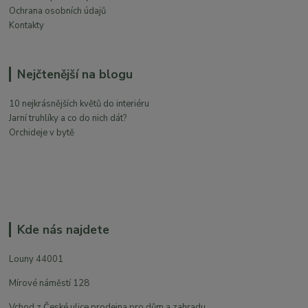
Ochrana osobních údajů
Kontakty
Nejčtenější na blogu
10 nejkrásnějších květů do interiéru
Jarní truhlíky a co do nich dát?
Orchideje v bytě
Kde nás najdete
Louny 44001
Mírové náměstí 128
Vchod z České ulice prodejna pro dům a zahradu