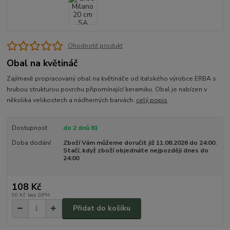
Ohodnotit produkt
Obal na květináč
Zajímavě propracovaný obal na květináče od italského výrobce ERBA s
hrubou strukturou povrchu připomínající keramiku. Obal je nabízen v
několika velikostech a nádherných barvách.
celý popis
Dostupnost
do 2 dnů 81
Doba dodání
Zboží Vám můžeme doručit již 11.08.2026 do 24:00.
Stačí, když zboží objednáte nejpozději dnes do
24:00
108 Kč
90 Kč
bez DPH
Přidat do košíku