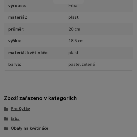
výrobce
Erba
materiál
plast
průměr
20 cm
výška
18.5 cm
materiál květináče
plast
barva
pastel.zelená
Zboží zařazeno v kategoriích
Pro Kytky
Erba
Obaly na květináče