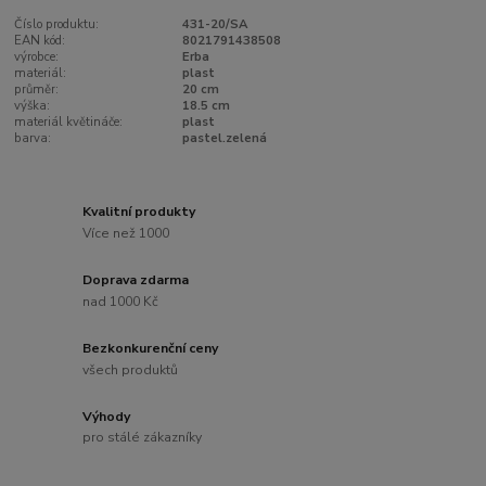
Číslo produktu:
431-20/SA
EAN kód:
8021791438508
výrobce:
Erba
materiál:
plast
průměr:
20 cm
výška:
18.5 cm
materiál květináče:
plast
barva:
pastel.zelená
Kvalitní produkty
Více než 1000
Doprava zdarma
nad 1000 Kč
Bezkonkurenční ceny
všech produktů
Výhody
pro stálé zákazníky