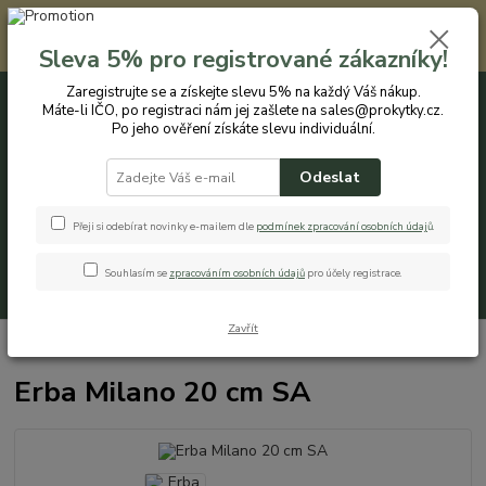
Registrovaným zákazníkům nabízíme slevu 5% na každý nákup. Máte-li
IČO, po registraci nám jej zašlete na sales@prokytky.cz. Po jeho ověření
Sleva 5% pro registrované zákazníky!
získáte slevu individuální. Přejít na registraci →
Zaregistrujte se a získejte slevu 5% na každý Váš nákup.
Máte-li IČO, po registraci nám jej zašlete na sales@prokytky.cz.
0
ks
CZK
+420 774 544 973
za
0 Kč
Po jeho ověření získáte slevu individuální.
Odeslat
Menu
Přeji si odebírat novinky e-mailem dle
podmínek zpracování osobních údaj
ů
.
Souhlasím se
zpracováním osobních údajů
pro účely registrace.
Hledat
Zavřít
Úvod
Pro Kytky
Obaly na květináče
Erba Milano 20 cm SA
Erba Milano 20 cm SA