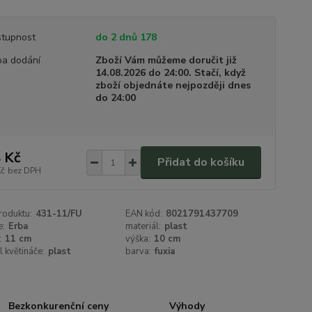
tupnost
do 2 dnů 178
a dodání
Zboží Vám můžeme doručit již
14.08.2026 do 24:00. Stačí, když
zboží objednáte nejpozději dnes
do 24:00
 Kč
Přidat do košíku
Kč
bez DPH
roduktu:
431-11/FU
EAN kód:
8021791437709
e:
Erba
materiál:
plast
:
11 cm
výška:
10 cm
l květináče:
plast
barva:
fuxia
Bezkonkurenční ceny
Výhody