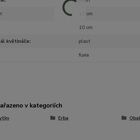
ál
plast
r
11 cm
10 cm
ál květináče
plast
fuxia
zařazeno v kategoriích
ytky
Erba
Obal