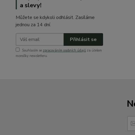
a slevy!
Můžete se kdykoli odhlásit. Zasíláme
jednou za 14 dní.
Přihlásit se
Souhlasím se
zpracováním osobních údajů
za účelem
rozesílky newsletteru.
N