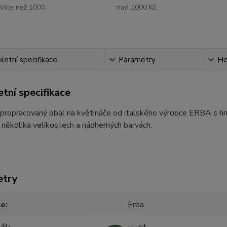
Více než 1000
nad 1000 Kč
etní specifikace
Parametry
Ho
tní specifikace
propracovaný obal na květináče od italského výrobce ERBA s hrub
 několika velikostech a nádherných barvách.
etry
ce
Erba