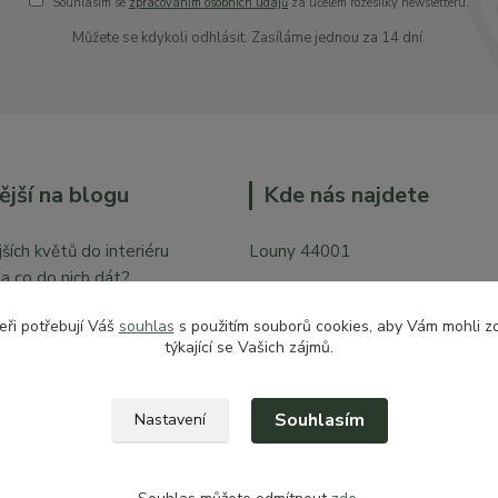
Souhlasím se
zpracováním osobních údajů
za účelem rozesílky newsletteru.
Můžete se kdykoli odhlásit. Zasíláme jednou za 14 dní.
ější na blogu
Kde nás najdete
ších květů do interiéru
Louny 44001
y a co do nich dát?
Mírové náměstí 128
bytě
eři potřebují Váš
souhlas
s použitím souborů cookies, aby Vám mohli z
Vchod z České ulice prodejna pr
týkající se Vašich zájmů.
zahradu
Souhlasím
Nastavení