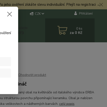
eho ověření získáte slevu individuální. Přejít na registraci →
Přihlášení
CZK
 si rady? Zavolejte.
0
ks
za
0 Kč
 774 544 973
ověření
Ohodnotit produkt
 na květináč
vě propracovaný obal na květináče od italského výrobce ERBA
ou strukturou povrchu připomínající keramiku. Obal je nabízen
lika velikostech a nádherných barvách.
celý popis