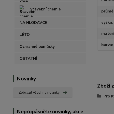
materi
Stavební chemie
průmě
výška
NA HLODAVCE
materi
LÉTO
barva
Ochranné pomůcky
OSTATNÍ
Novinky
Zboží 
Zobrazit všechny novinky
Pro K
Nepropásněte novinky, akce