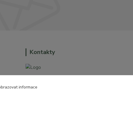
Kontakty
+420 774 544 973
obrazovat informace
o dům a
sales@prokytky.cz