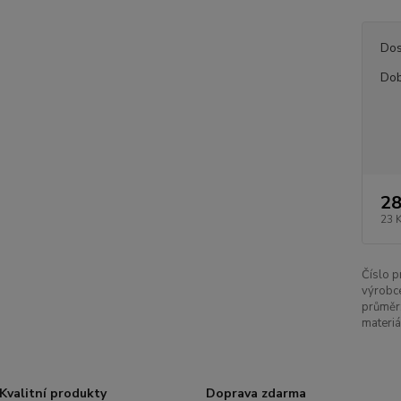
Dos
Dob
28
23 
Číslo p
výrobc
průměr
materiá
Kvalitní produkty
Doprava zdarma