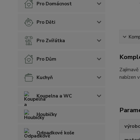
Pro Domácnost
Pro Děti
Kompl
Pro Zvířátka
Komple
Pro Dům
Zajímavě 
nabízen v
Kuchyň
Koupelna a WC
Param
Houbičky
výrob
Odpadkové koše