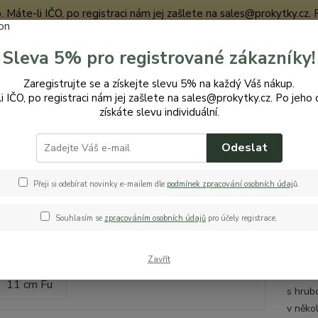
te-li IČO, po registraci nám jej zašlete na sales@prokytky.cz. Po j
Sleva 5% pro registrované zákazníky!
Nevíte
Zaregistrujte se a získejte slevu 5% na každý Váš nákup.
Hledat
+420
i IČO, po registraci nám jej zašlete na sales@prokytky.cz. Po jeho 
získáte slevu individuální.
Odeslat
ro Kytky
Obaly na květináče
Erba Milano 11 cm Fu
 Milano 11 cm Fu
Přeji si odebírat novinky e-mailem dle
podmínek zpracování osobních údaj
ů
.
Souhlasím se
zpracováním osobních údajů
pro účely registrace.
Obal
Zavřít
Zajíma
s hrub
v něko