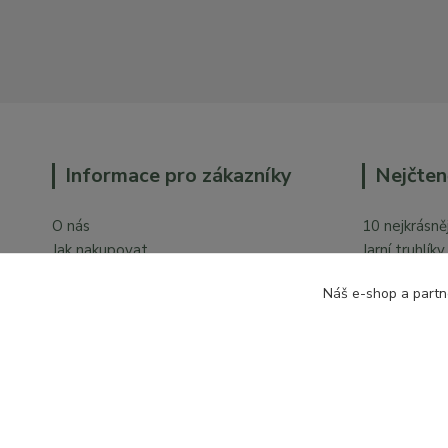
Informace pro zákazníky
Nejčten
O nás
10 nejkrásněj
Jak nakupovat
Jarní truhlík
Obchodní podmínky
Orchideje v 
Náš e-shop a partn
Ochrana osobních údajů
Kontakty