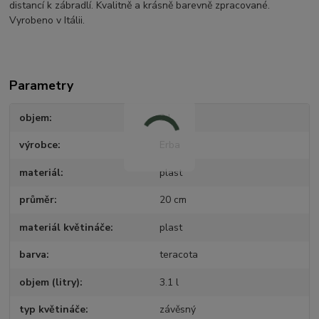
distancí k zábradlí. Kvalitně a krásně barevně zpracované.
Vyrobeno v Itálii.
Parametry
objem
3 l
výrobce
Erba
materiál
plast
průměr
20 cm
materiál květináče
plast
barva
teracota
objem (litry)
3.1 l
typ květináče
závěsný