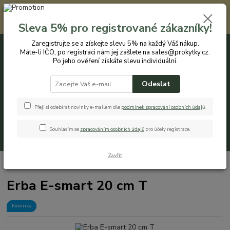
Registrovaným zákazníkům nabízíme slevu 5% na každý nákup. Máte-li
IČO, po registraci nám jej zašlete na sales@prokytky.cz. Po jeho ověření
Sleva 5% pro registrované zákazníky!
získáte slevu individuální. Přejít na registraci →
Zaregistrujte se a získejte slevu 5% na každý Váš nákup.
Máte-li IČO, po registraci nám jej zašlete na sales@prokytky.cz.
0
ks
CZK
+420 774 544 973
za
0 Kč
Po jeho ověření získáte slevu individuální.
Odeslat
Menu
Přeji si odebírat novinky e-mailem dle
podmínek zpracování osobních údaj
ů
.
Souhlasím se
zpracováním osobních údajů
pro účely registrace.
Hledat
Zavřít
Úvod
Pro Kytky
Erba E-smart 20 cm T
Erba E-smart 20 cm T
Novinka