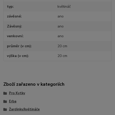
typ
květináč
závěsné
ano
Závěsný
ano
venkovní
ano
průměr (v cm)
20 cm
výška (v cm)
20 cm
Zboží zařazeno v kategoriích
Pro Kytky
Erba
Žardinky/květináče