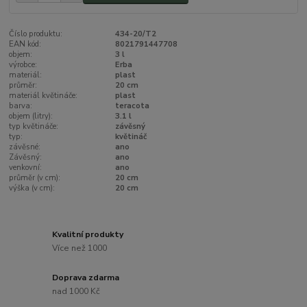
Číslo produktu:
434-20/T2
EAN kód:
8021791447708
objem:
3 l
výrobce:
Erba
materiál:
plast
průměr:
20 cm
materiál květináče:
plast
barva:
teracota
objem (litry):
3.1 l
typ květináče:
závěsný
typ:
květináč
závěsné:
ano
Závěsný:
ano
venkovní:
ano
průměr (v cm):
20 cm
výška (v cm):
20 cm
Kvalitní produkty
Více než 1000
Doprava zdarma
nad 1000 Kč