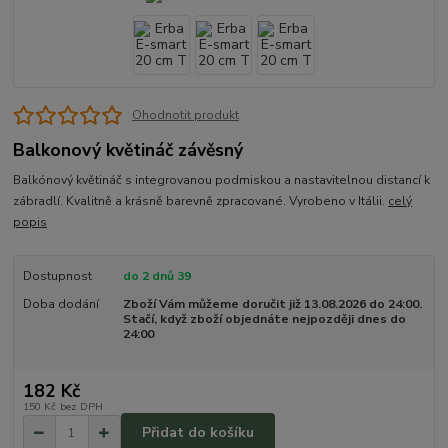
Ohodnotit produkt
Balkonový květináč závěsný
Balkónový květináč s integrovanou podmiskou a nastavitelnou distancí k
zábradlí. Kvalitně a krásně barevně zpracované. Vyrobeno v Itálii.
celý
popis
Dostupnost
do 2 dnů 39
Doba dodání
Zboží Vám můžeme doručit již 13.08.2026 do 24:00.
Stačí, když zboží objednáte nejpozději dnes do
24:00
182 Kč
150 Kč
bez DPH
Přidat do košíku