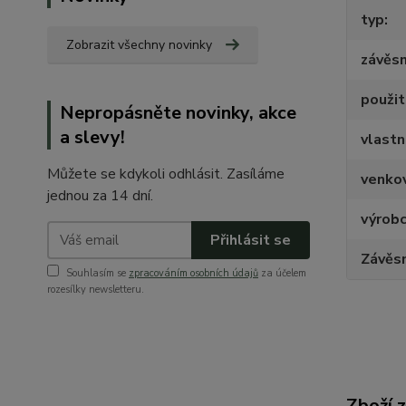
typ
Zobrazit všechny novinky
závěs
použit
Nepropásněte novinky, akce
a slevy!
vlastn
Můžete se kdykoli odhlásit. Zasíláme
venko
jednou za 14 dní.
výrob
Přihlásit se
Závěs
Souhlasím se
zpracováním osobních údajů
za účelem
rozesílky newsletteru.
Zboží 