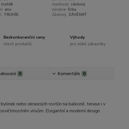
truhlík
vlastnosti:
závěsný
í:
ano
výrobce:
Erba
K:
TRUHÍK
Závěsný:
ZÁVĚSNÝ
Bezkonkurenční ceny
Výhody
všech produktů
pro stálé zákazníky
dnocení
0
Komentáře
0
 bylinek nebo okrasných rostlin na balkoně, terase i v
či povětrnostním vlivům. Elegantní a moderní design