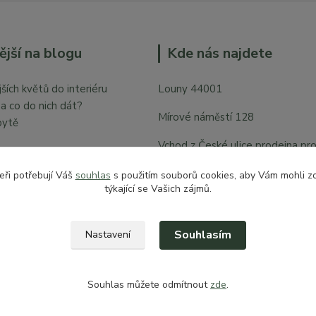
ější na blogu
Kde nás najdete
ších květů do interiéru
Louny 44001
y a co do nich dát?
Mírové náměstí 128
bytě
Vchod z České ulice prodejna pr
zahradu
eři potřebují Váš
souhlas
s použitím souborů cookies, aby Vám mohli z
týkající se Vašich zájmů.
Souhlasím
Nastavení
Souhlas můžete odmítnout
zde
.