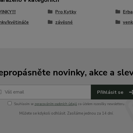
VINKY!!!
Pro Kytky
Erba
nky/květináče
závěsné
venk
epropásněte novinky, akce a slev
Přihlásit se
Souhlasím se
zpracováním osobních údajů
za účelem rozesílky newsletteru.
Můžete se kdykoli odhlásit. Zasíláme jednou za 14 dní.