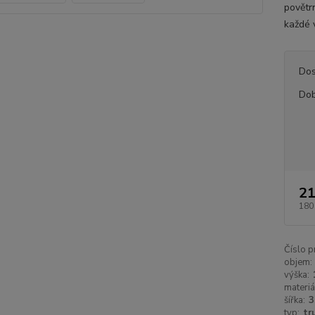
povětr
každé v
Dos
Dob
21
180
Číslo p
objem:
výška:
materiá
šířka:
3
typ:
tr