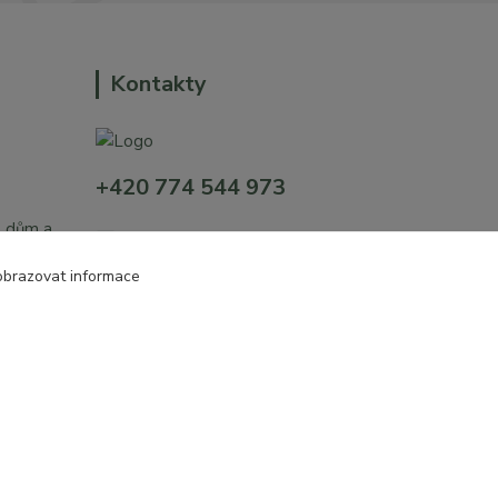
Kontakty
+420 774 544 973
o dům a
sales@prokytky.cz
obrazovat informace