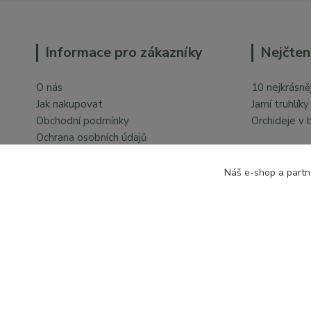
Informace pro zákazníky
Nejčten
O nás
10 nejkrásněj
Jak nakupovat
Jarní truhlík
Obchodní podmínky
Orchideje v 
Ochrana osobních údajů
Kontakty
Náš e-shop a partn