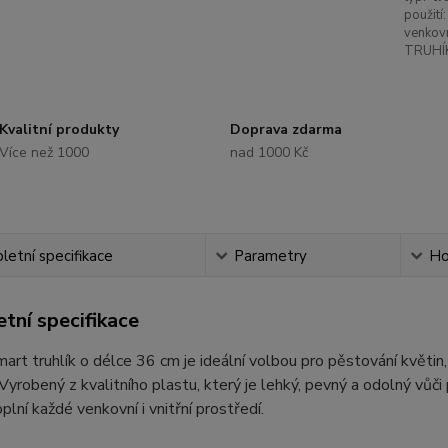
použití:
venkovn
TRUHÍ
Kvalitní produkty
Doprava zdarma
Více než 1000
nad 1000 Kč
etní specifikace
Parametry
Ho
tní specifikace
art truhlík o délce 36 cm je ideální volbou pro pěstování květin,
. Vyrobený z kvalitního plastu, který je lehký, pevný a odolný vů
plní každé venkovní i vnitřní prostředí.