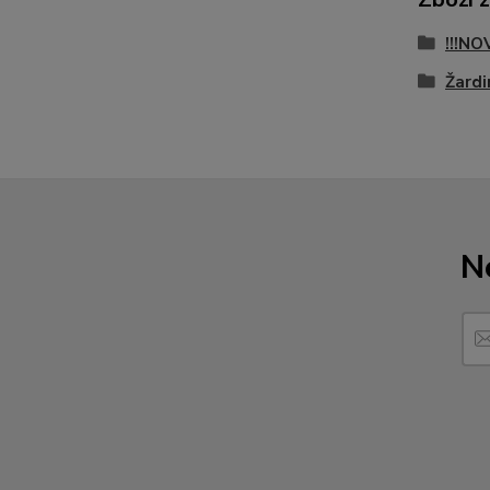
!!!NO
Žardi
N