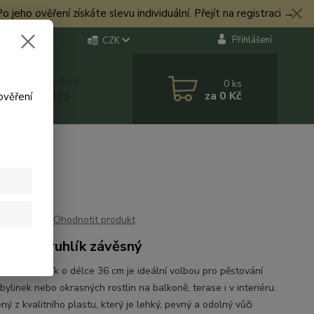
eho ověření získáte slevu individuální. Přejít na registraci →
Přihlášení
CZK
 si rady? Zavolejte.
0
ks
za
0 Kč
 774 544 973
ověření
Ohodnotit produkt
onový truhlík závěsný
-smart truhlík o délce 36 cm je ideální volbou pro pěstování
 bylinek nebo okrasných rostlin na balkoně, terase i v interiéru.
ý z kvalitního plastu, který je lehký, pevný a odolný vůči