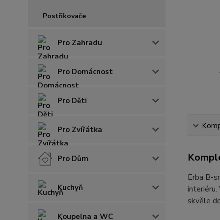
Postřikovače
Pro Zahradu
Pro Domácnost
Pro Děti
Kompl
Pro Zvířátka
Komple
Pro Dům
Erba B-sm
Kuchyň
interiéru
skvěle do
Koupelna a WC