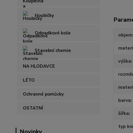
Houbičky
Param
Odpadkové koše
objem
materi
Stavební chemie
výška
NA HLODAVCE
rozmě
LÉTO
materi
Ochranné pomůcky
barva
OSTATNÍ
šířka
typ kv
Novinky