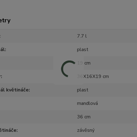
etry
7.7 l
ál
plast
19 cm
r
36X16X19 cm
ál květináče
plast
mandlová
36 cm
ětináče
závěsný