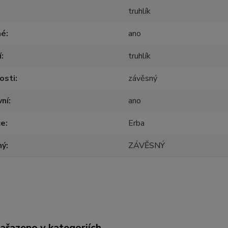
truhlík
né
ano
í
truhlík
osti
závěsný
vní
ano
ce
Erba
ný
ZÁVĚSNÝ
zařazeno v kategoriích