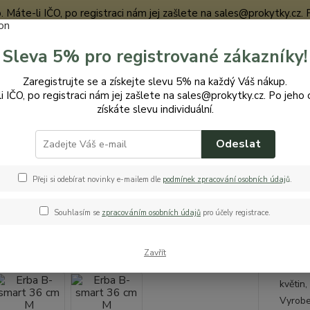
te-li IČO, po registraci nám jej zašlete na sales@prokytky.cz. Po j
Sleva 5% pro registrované zákazníky!
Nevíte
Zaregistrujte se a získejte slevu 5% na každý Váš nákup.
Hledat
+420
i IČO, po registraci nám jej zašlete na sales@prokytky.cz. Po jeho 
získáte slevu individuální.
Odeslat
ro Kytky
Truhlíky
Erba B-smart 36 cm M
 B-smart 36 cm M
Přeji si odebírat novinky e-mailem dle
podmínek zpracování osobních údaj
ů
.
Souhlasím se
zpracováním osobních údajů
pro účely registrace.
Balk
Zavřít
Erba B
květin,
Vyroben