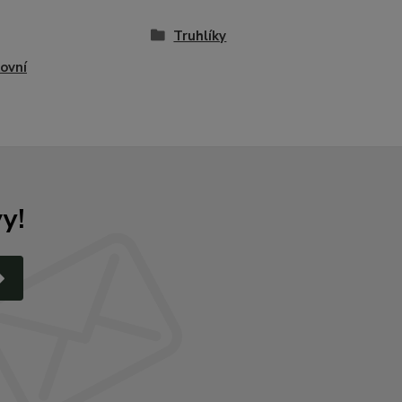
Truhlíky
ovní
y!