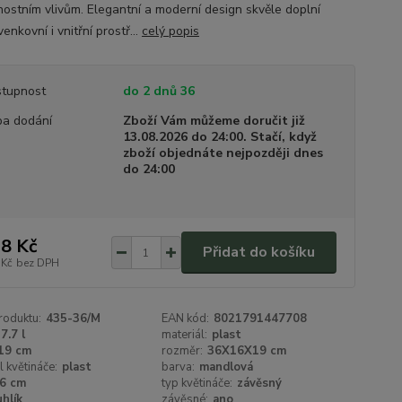
nostním vlivům. Elegantní a moderní design skvěle doplní
enkovní i vnitřní prostř...
celý popis
tupnost
do 2 dnů 36
a dodání
Zboží Vám můžeme doručit již
13.08.2026 do 24:00. Stačí, když
zboží objednáte nejpozději dnes
do 24:00
8 Kč
Přidat do košíku
 Kč
bez DPH
roduktu:
435-36/M
EAN kód:
8021791447708
7.7 l
materiál:
plast
19 cm
rozměr:
36X16X19 cm
l květináče:
plast
barva:
mandlová
6 cm
typ květináče:
závěsný
uhlík
závěsné:
ano