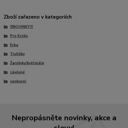
Zboží zařazeno v kategoriích
!!!NOVINKY!!!
Pro Kytky
Erba
Truhlíky
Žardinky/květináče
závěsné
venkovní
Nepropásněte novinky, akce a
slevy!