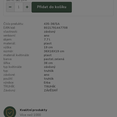
180 Kč
bez DPH
Přidat do košíku
Číslo produktu:
435-36/SA
EAN kód:
8021791447708
vlastnosti:
závěsný
venkovní:
ano
objem:
7.7 l
materiál:
plast
výška:
19 cm
rozměr:
36X16X19 cm
materiál květináče:
plast
barva:
pastel.zelená
šířka:
36 cm
typ květináče:
závěsný
typ:
truhlík
závěsné:
ano
použití:
truhlík
výrobce:
Erba
TRUHÍK:
TRUHÍK
Závěsný:
ZÁVĚSNÝ
Kvalitní produkty
Více než 1000