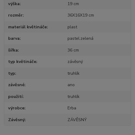
výška
19 cm
rozměr
36X16X19 cm
materiál květináče
plast
barva
pastel.zelená
šířka
36 cm
typ květináče
závěsný
typ
truhlík
závěsné
ano
použití
truhlík
výrobce
Erba
Závěsný
ZÁVĚSNÝ