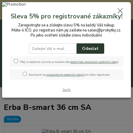
Registrovaným zákazníkům nabízíme slevu 5% na každý nákup. Máte-li
IČO, po registraci nám jej zašlete na sales@prokytky.cz. Po jeho ověření
Sleva 5% pro registrované zákazníky!
získáte slevu individuální. Přejít na registraci →
Zaregistrujte se a získejte slevu 5% na každý Váš nákup.
Máte-li IČO, po registraci nám jej zašlete na sales@prokytky.cz.
0
ks
CZK
+420 774 544 973
za
0 Kč
Po jeho ověření získáte slevu individuální.
Odeslat
Menu
Přeji si odebírat novinky e-mailem dle
podmínek zpracování osobních údaj
ů
.
Souhlasím se
zpracováním osobních údajů
pro účely registrace.
Hledat
Zavřít
Úvod
Pro Kytky
Truhlíky
Erba B-smart 36 cm SA
Erba B-smart 36 cm SA
Novinka