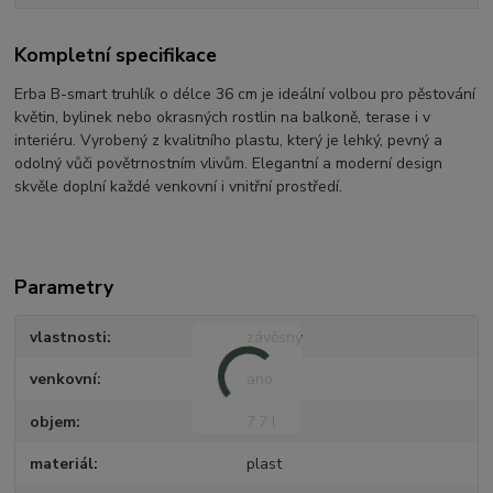
Kompletní specifikace
Erba B-smart truhlík o délce 36 cm je ideální volbou pro pěstování
květin, bylinek nebo okrasných rostlin na balkoně, terase i v
interiéru. Vyrobený z kvalitního plastu, který je lehký, pevný a
odolný vůči povětrnostním vlivům. Elegantní a moderní design
skvěle doplní každé venkovní i vnitřní prostředí.
Parametry
vlastnosti
závěsný
venkovní
ano
objem
7.7 l
materiál
plast