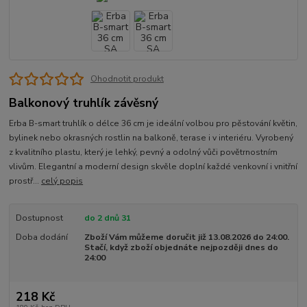
Ohodnotit produkt
Balkonový truhlík závěsný
Erba B-smart truhlík o délce 36 cm je ideální volbou pro pěstování květin,
bylinek nebo okrasných rostlin na balkoně, terase i v interiéru. Vyrobený
z kvalitního plastu, který je lehký, pevný a odolný vůči povětrnostním
vlivům. Elegantní a moderní design skvěle doplní každé venkovní i vnitřní
prostř...
celý popis
Dostupnost
do 2 dnů 31
Doba dodání
Zboží Vám můžeme doručit již 13.08.2026 do 24:00.
Stačí, když zboží objednáte nejpozději dnes do
24:00
218 Kč