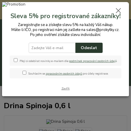
Registrovaným zákazníkům nabízíme slevu 5% na každý nákup. Máte-li
IČO, po registraci nám jej zašlete na sales@prokytky.cz. Po jeho ověření
Sleva 5% pro registrované zákazníky!
získáte slevu individuální. Přejít na registraci →
Zaregistrujte se a získejte slevu 5% na každý Váš nákup.
Máte-li IČO, po registraci nám jej zašlete na sales@prokytky.cz.
0
ks
CZK
+420 774 544 973
za
0 Kč
Po jeho ověření získáte slevu individuální.
Odeslat
Menu
Přeji si odebírat novinky e-mailem dle
podmínek zpracování osobních údaj
ů
.
Souhlasím se
zpracováním osobních údajů
pro účely registrace.
Hledat
Zavřít
Úvod
Kuchyň
Krabičky a boxy
Drina Spinoja 0,6 l
Drina Spinoja 0,6 l