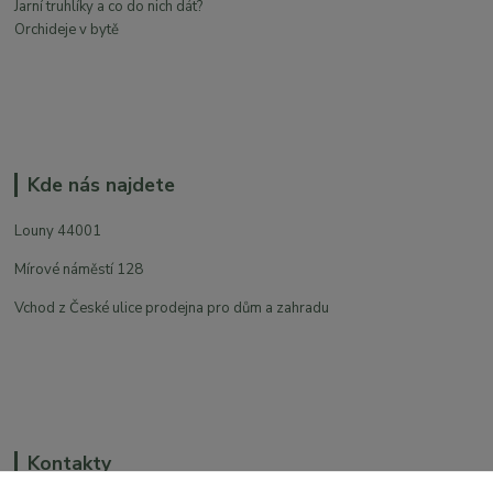
Jarní truhlíky a co do nich dát?
Orchideje v bytě
Kde nás najdete
Louny 44001
Mírové náměstí 128
Vchod z České ulice prodejna pro dům a zahradu
Kontakty