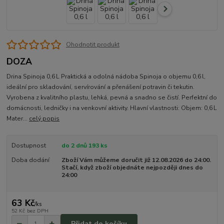
Ohodnotit produkt
DOZA
Drina Spinoja 0,6 L Praktická a odolná nádoba Spinoja o objemu 0,6 l,
ideální pro skladování, servírování a přenášení potravin či tekutin.
Vyrobena z kvalitního plastu, lehká, pevná a snadno se čistí. Perfektní do
domácnosti, ledničky i na venkovní aktivity. Hlavní vlastnosti: Objem: 0,6 L
Mater...
celý popis
Dostupnost
do 2 dnů 193 ks
Doba dodání
Zboží Vám můžeme doručit již 12.08.2026 do 24:00.
Stačí, když zboží objednáte nejpozději dnes do
24:00
63 Kč
/
ks
52 Kč
bez DPH
Přidat do košíku