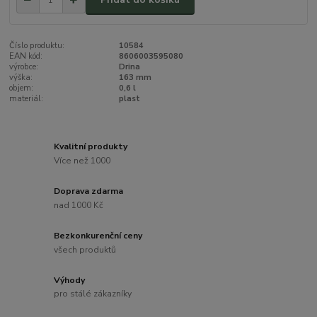
Číslo produktu:
10584
EAN kód:
8606003595080
výrobce:
Drina
výška:
163 mm
objem:
0,6 l
materiál:
plast
Kvalitní produkty
Více než 1000
Doprava zdarma
nad 1000 Kč
Bezkonkurenční ceny
všech produktů
Výhody
pro stálé zákazníky