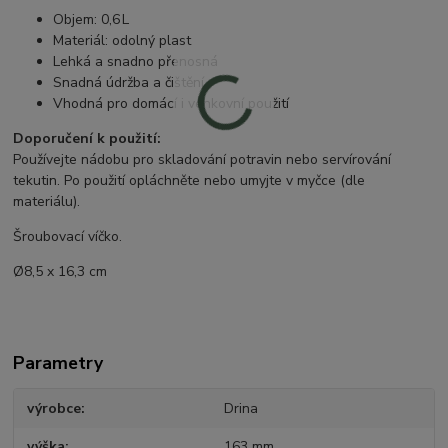
Objem: 0,6 L
Materiál: odolný plast
Lehká a snadno přenosná
Snadná údržba a čištění
Vhodná pro domácí i venkovní použití
Doporučení k použití:
Používejte nádobu pro skladování potravin nebo servírování
tekutin. Po použití opláchněte nebo umyjte v myčce (dle
materiálu).
Šroubovací víčko.
Ø8,5 x 16,3 cm
Parametry
výrobce
Drina
výška
163 mm