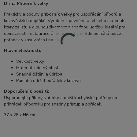
Drina Příborník velký
Praktický a odolný
příborník velký
pro uspořádání příborů a
kuchyňských doplňků. Vyroben z pevného a lehkého materiálu,
který zajišťuje dlouhou životnost a snadnou údržbu. Ideální pro
domácnosti, restaurace či menší kuchyně, kde pomáhá udržet
pořádek v zásuvkách i na stole.
Hlavní vlastnosti:
Velikost: velký
Materiál: odolný plast
Snadné čištění a údržba
Pomáhá udržet pořádek v kuchyni
Doporučení k použití:
Uspořádejte příbory, vařečky a další kuchyňské potřeby do
přihrádek příborníku pro snadný přístup a pořádek.
37 x 28 x H6 cm