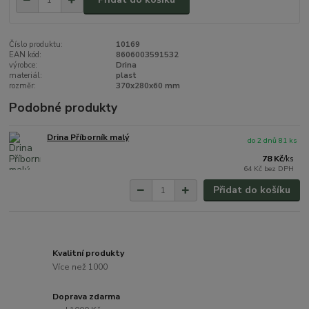
Číslo produktu:
10169
EAN kód:
8606003591532
výrobce:
Drina
materiál:
plast
rozměr:
370x280x60 mm
Podobné produkty
Drina Příborník malý
do 2 dnů 81 ks
78 Kč
/
ks
64 Kč
bez DPH
Přidat do košíku
Kvalitní produkty
Více než 1000
Doprava zdarma