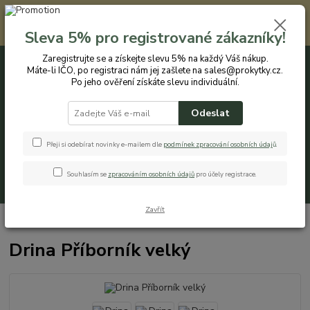
Registrovaným zákazníkům nabízíme slevu 5% na každý nákup. Máte-li
IČO, po registraci nám jej zašlete na sales@prokytky.cz. Po jeho ověření
Sleva 5% pro registrované zákazníky!
získáte slevu individuální. Přejít na registraci →
Zaregistrujte se a získejte slevu 5% na každý Váš nákup.
Máte-li IČO, po registraci nám jej zašlete na sales@prokytky.cz.
0
ks
CZK
+420 774 544 973
za
0 Kč
Po jeho ověření získáte slevu individuální.
Odeslat
Menu
Přeji si odebírat novinky e-mailem dle
podmínek zpracování osobních údaj
ů
.
Souhlasím se
zpracováním osobních údajů
pro účely registrace.
Hledat
Zavřít
Úvod
Kuchyň
Příborníky
Drina Příborník velký
Drina Příborník velký