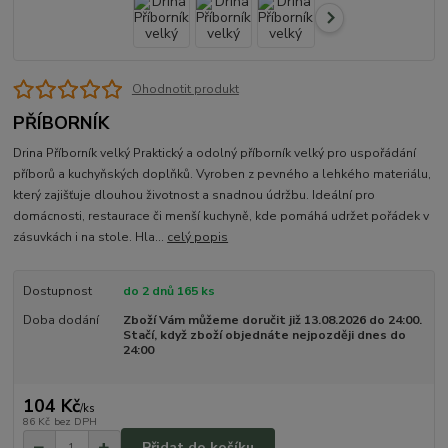
Ohodnotit produkt
PŘÍBORNÍK
Drina Příborník velký Praktický a odolný příborník velký pro uspořádání
příborů a kuchyňských doplňků. Vyroben z pevného a lehkého materiálu,
který zajišťuje dlouhou životnost a snadnou údržbu. Ideální pro
domácnosti, restaurace či menší kuchyně, kde pomáhá udržet pořádek v
zásuvkách i na stole. Hla...
celý popis
Dostupnost
do 2 dnů 165 ks
Doba dodání
Zboží Vám můžeme doručit již 13.08.2026 do 24:00.
Stačí, když zboží objednáte nejpozději dnes do
24:00
104 Kč
/
ks
86 Kč
bez DPH
Přidat do košíku