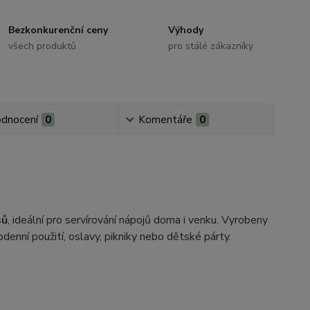
Bezkonkurenční ceny
Výhody
všech produktů
pro stálé zákazníky
dnocení
0
Komentáře
0
sů
, ideální pro servírování nápojů doma i venku. Vyrobeny
odenní použití, oslavy, pikniky nebo dětské párty.