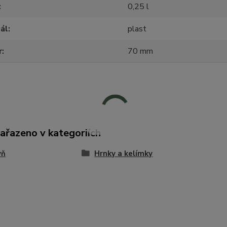
0,25 l
ál
plast
r
70 mm
zařazeno v kategoriích
yň
Hrnky a kelímky