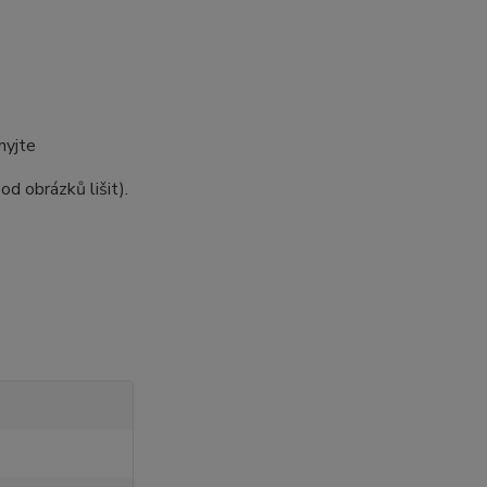
myjte
 obrázků lišit).