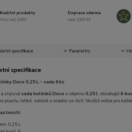
Kvalitní produkty
Doprava zdarma
Více než 1000
nad 1000 Kč
etní specifikace
Parametry
Ho
tní specifikace
límky Deco 0,25 L – sada 6 ks
 a stylová
sada kelímků Deco
o objemu
0,25 l
, obsahující
6 ku
ího plastu, lehké, odolné a snadno se čistí. Skvělá volba pro každ
lastnosti:
em: 0,25 L
et kusů: 6