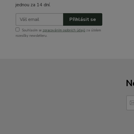
jednou za 14 dní.
Přihlásit se
Souhlasím se
zpracováním osobních údajů
za účelem
rozesílky newsletteru.
N