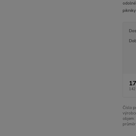
odolné 
pikniky
Dos
Dob
17
142
Číslo p
výrobc
objem:
průměr