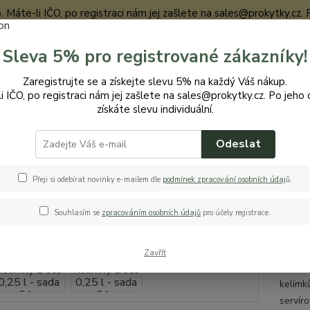
te-li IČO, po registraci nám jej zašlete na sales@prokytky.cz. Po j
Sleva 5% pro registrované zákazníky!
Nevíte
Zaregistrujte se a získejte slevu 5% na každý Váš nákup.
Hledat
+420
i IČO, po registraci nám jej zašlete na sales@prokytky.cz. Po jeho 
získáte slevu individuální.
Odeslat
uchyň
Hrnky a kelímky
Drina Kelímky Deco 0,25 l - sada 6 ks
a Kelímky Deco 0,25 l - sada 6 k
Přeji si odebírat novinky e-mailem dle
podmínek zpracování osobních údaj
ů
.
Souhlasím se
zpracováním osobních údajů
pro účely registrace.
KEL
Zavřít
Drina 
kelímků
servír