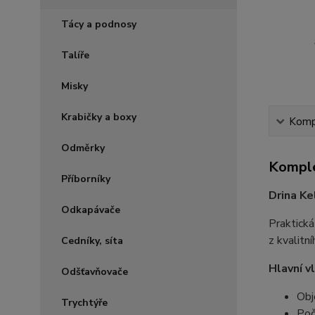
Tácy a podnosy
Talíře
Misky
Krabičky a boxy
Kompl
Odměrky
Komple
Příborníky
Drina Ke
Odkapávače
Praktická
z kvalitn
Cedníky, síta
Hlavní v
Odšťavňovače
Obj
Trychtýře
Poč