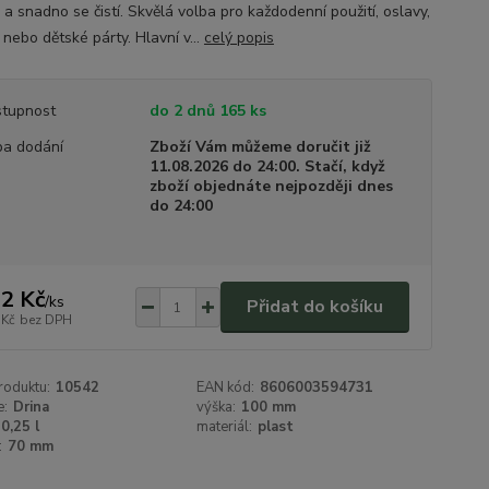
a snadno se čistí. Skvělá volba pro každodenní použití, oslavy,
 nebo dětské párty. Hlavní v...
celý popis
tupnost
do 2 dnů 165 ks
a dodání
Zboží Vám můžeme doručit již
11.08.2026 do 24:00. Stačí, když
zboží objednáte nejpozději dnes
do 24:00
2 Kč
/
ks
Přidat do košíku
 Kč
bez DPH
roduktu:
10542
EAN kód:
8606003594731
e:
Drina
výška:
100 mm
0,25 l
materiál:
plast
:
70 mm