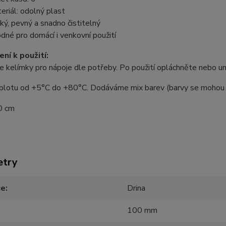
eriál: odolný plast
ký, pevný a snadno čistitelný
dné pro domácí i venkovní použití
ní k použití:
e kelímky pro nápoje dle potřeby. Po použití opláchněte nebo u
plotu od +5°C do +80°C. Dodáváme mix barev (barvy se mohou od
0 cm
etry
ce
Drina
100 mm