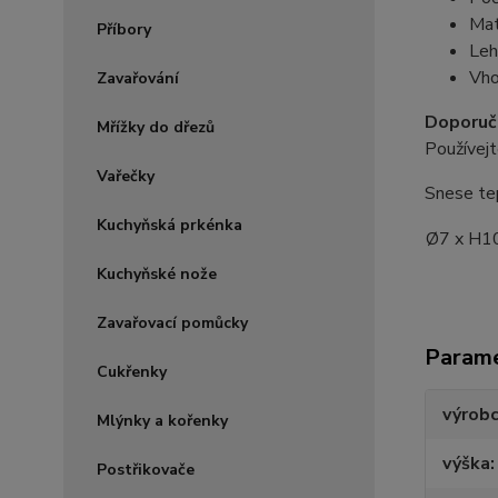
Mat
Příbory
Leh
Vho
Zavařování
Doporuče
Mřížky do dřezů
Používejt
Vařečky
Snese te
Kuchyňská prkénka
Ø7 x H1
Kuchyňské nože
Zavařovací pomůcky
Param
Cukřenky
výrob
Mlýnky a kořenky
výška
Postřikovače