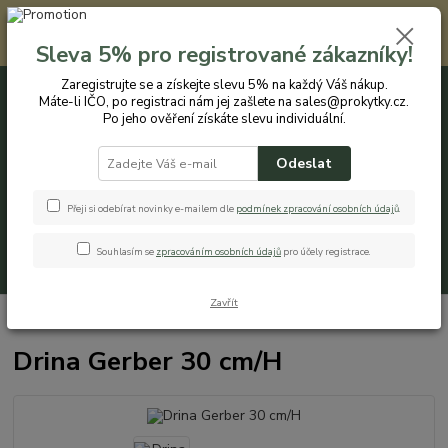
Registrovaným zákazníkům nabízíme slevu 5% na každý nákup. Máte-li
IČO, po registraci nám jej zašlete na sales@prokytky.cz. Po jeho ověření
Sleva 5% pro registrované zákazníky!
získáte slevu individuální. Přejít na registraci →
Zaregistrujte se a získejte slevu 5% na každý Váš nákup.
Máte-li IČO, po registraci nám jej zašlete na sales@prokytky.cz.
0
ks
CZK
+420 774 544 973
za
0 Kč
Po jeho ověření získáte slevu individuální.
Odeslat
Menu
Přeji si odebírat novinky e-mailem dle
podmínek zpracování osobních údaj
ů
.
Souhlasím se
zpracováním osobních údajů
pro účely registrace.
Hledat
Zavřít
Úvod
Pro Kytky
Žardinky/květináče
Drina Gerber 30 cm/H
Drina Gerber 30 cm/H