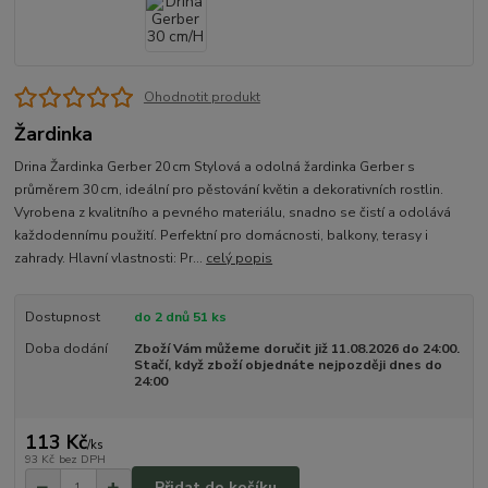
Ohodnotit produkt
Žardinka
Drina Žardinka Gerber 20 cm Stylová a odolná žardinka Gerber s
průměrem 30 cm, ideální pro pěstování květin a dekorativních rostlin.
Vyrobena z kvalitního a pevného materiálu, snadno se čistí a odolává
každodennímu použití. Perfektní pro domácnosti, balkony, terasy i
zahrady. Hlavní vlastnosti: Pr...
celý popis
Dostupnost
do 2 dnů 51 ks
Doba dodání
Zboží Vám můžeme doručit již 11.08.2026 do 24:00.
Stačí, když zboží objednáte nejpozději dnes do
24:00
113 Kč
/
ks
93 Kč
bez DPH
Přidat do košíku