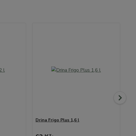
Drina Frigo Plus 1,6 l
Dri