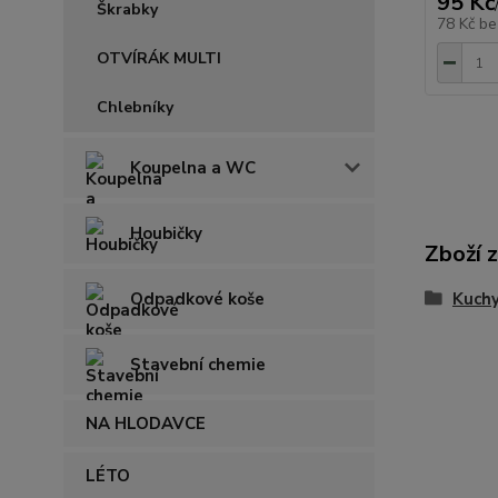
95 Kč
Škrabky
78 Kč
be
OTVÍRÁK MULTI
Chlebníky
Koupelna a WC
Houbičky
Zboží 
Odpadkové koše
Kuch
Stavební chemie
NA HLODAVCE
LÉTO