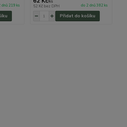
62 Kč
49
/
ks
2 dnů 219 ks
do 2 dnů 382 ks
52 Kč
bez DPH
41
šíku
Přidat do košíku