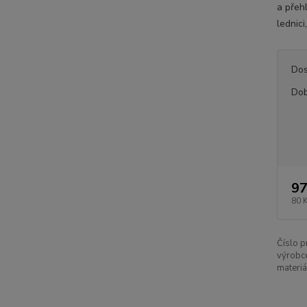
a přeh
lednici
Dos
Dob
97
80 
Číslo p
výrobc
materiá