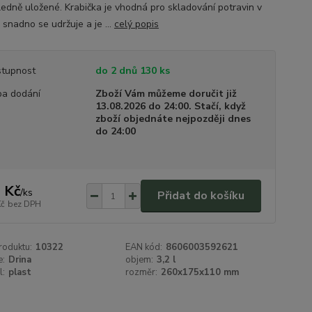
ledně uložené. Krabička je vhodná pro skladování potravin v
, snadno se udržuje a je ...
celý popis
tupnost
do 2 dnů 130 ks
a dodání
Zboží Vám můžeme doručit již
13.08.2026 do 24:00. Stačí, když
zboží objednáte nejpozději dnes
do 24:00
 Kč
/
ks
Přidat do košíku
Kč
bez DPH
roduktu:
10322
EAN kód:
8606003592621
e:
Drina
objem:
3,2 l
l:
plast
rozměr:
260x175x110 mm