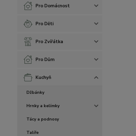
Pro Domácnost
Pro Děti
Pro Zvířátka
Pro Dům
Kuchyň
Džbánky
Hrnky a kelímky
Tácy a podnosy
Talíře