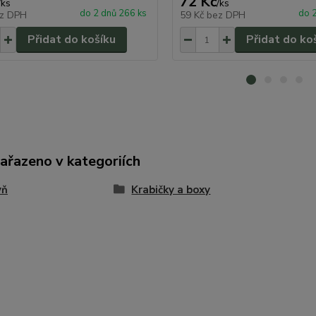
72 Kč
/
ks
/
ks
do 2 dnů 266 ks
do 
z DPH
59 Kč
bez DPH
Přidat do košíku
Přidat do ko
zařazeno v kategoriích
yň
Krabičky a boxy