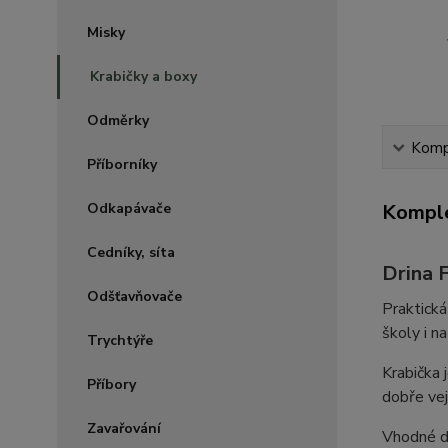
Misky
Krabičky a boxy
Odměrky
Kompl
Příborníky
Odkapávače
Komple
Cedníky, síta
Drina F
Odšťavňovače
Praktick
školy i n
Trychtýře
Krabička 
Příbory
dobře vej
Zavařování
Vhodné d