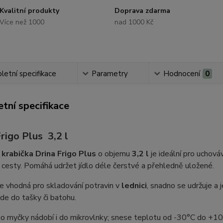
Kvalitní produkty
Doprava zdarma
Více než 1000
nad 1000 Kč
etní specifikace
Parametry
Hodnocení
0
tní specifikace
rigo Plus 3,2 l
á
krabička Drina Frigo Plus
o objemu
3,2 l
je ideální pro uchová
a cesty. Pomáhá udržet jídlo déle čerstvé a přehledně uložené.
je vhodná pro skladování potravin v
lednici
, snadno se udržuje 
de do tašky či batohu.
o myčky nádobí i do mikrovlnky; snese teplotu od -30°C do +1