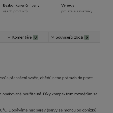
Bezkonkurenční ceny
Výhody
všech produktů
pro stálé zákazníky
Komentáře
0
Související zboží
6
vání a přenášení svačin, obědů nebo potravin do práce,
a je opakovaně použitelná. Díky kompaktním rozměrům se
00°C. Dodáváme mix barev (barvy se mohou od obrázků