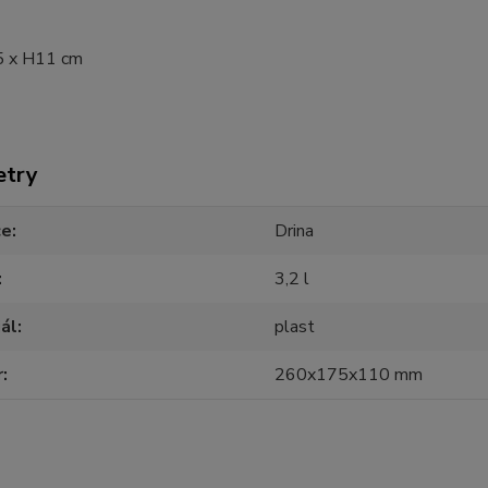
5 x H11 cm
etry
ce
Drina
3,2 l
ál
plast
r
260x175x110 mm