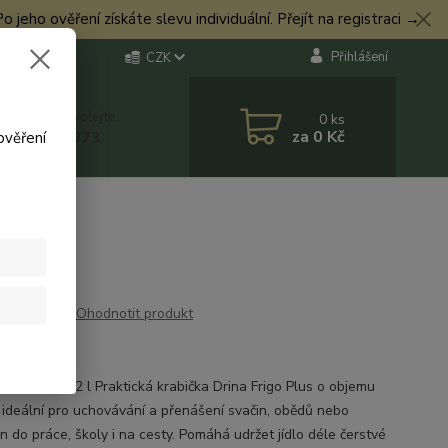
eho ověření získáte slevu individuální. Přejít na registraci →
Přihlášení
CZK
 si rady? Zavolejte.
0
ks
za
0 Kč
 774 544 973
ověření
Ohodnotit produkt
BIČKA
rigo Plus 3,2 l Praktická krabička Drina Frigo Plus o objemu
je ideální pro uchovávání a přenášení svačin, obědů nebo
n do práce, školy i na cesty. Pomáhá udržet jídlo déle čerstvé