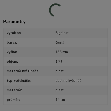
Parametry
výrobce
Bigplast
barva
černá
výška
135 mm
objem
1,7 l
materiál květináče
plast
typ květináče
obal na květináč
materiál
plast
průměr
14 cm