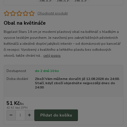
Ohodnotit produkt
Obal na květináče
Bigplast Stars 14 cm je moderní plastový obal na květináč s hladkým a
vysoce lesklým povrchem. Je navržený pro zakrytí běžných pěstebních
květináčů a ideálně doplní jakýkoli interiér – od domácnosti po kancelář
či recepci. Vyrobený z kvalitního a lehkého plastu bez odtokových
otvorů, takže chrání ná...
celý popis
Dostupnost
do 2 dnů 10 ks
Doba dodání
Zboží Vám můžeme doručit již 12.08.2026 do 24:00.
Stačí, když zboží objednáte nejpozději dnes do
24:00
51 Kč
/
ks
42 Kč
bez DPH
Přidat do košíku