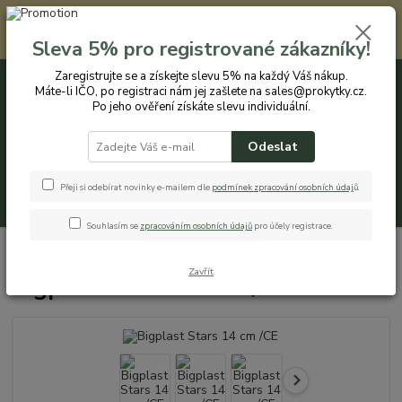
Registrovaným zákazníkům nabízíme slevu 5% na každý nákup. Máte-li
IČO, po registraci nám jej zašlete na sales@prokytky.cz. Po jeho ověření
Sleva 5% pro registrované zákazníky!
získáte slevu individuální. Přejít na registraci →
Zaregistrujte se a získejte slevu 5% na každý Váš nákup.
Máte-li IČO, po registraci nám jej zašlete na sales@prokytky.cz.
0
ks
CZK
+420 774 544 973
za
0 Kč
Po jeho ověření získáte slevu individuální.
Odeslat
Menu
Přeji si odebírat novinky e-mailem dle
podmínek zpracování osobních údaj
ů
.
Hledat
Souhlasím se
zpracováním osobních údajů
pro účely registrace.
Úvod
Pro Kytky
Obaly na orchideje
Bigplast Stars 14 cm /CE
Zavřít
Bigplast Stars 14 cm /CE