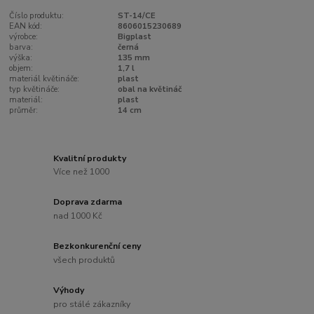
Číslo produktu:
ST-14/CE
EAN kód:
8606015230689
výrobce:
Bigplast
barva:
černá
výška:
135 mm
objem:
1,7 l
materiál květináče:
plast
typ květináče:
obal na květináč
materiál:
plast
průměr:
14 cm
Kvalitní produkty
Více než 1000
Doprava zdarma
nad 1000 Kč
Bezkonkurenční ceny
všech produktů
Výhody
pro stálé zákazníky