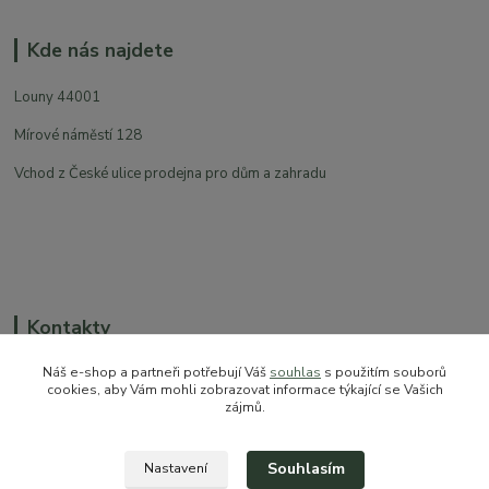
Kde nás najdete
Louny 44001
Mírové náměstí 128
Vchod z České ulice prodejna pro dům a zahradu
Kontakty
Náš e-shop a partneři potřebují Váš
souhlas
s použitím souborů
cookies, aby Vám mohli zobrazovat informace týkající se Vašich
zájmů.
+420 774 544 973
sales@prokytky.cz
Souhlasím
Nastavení