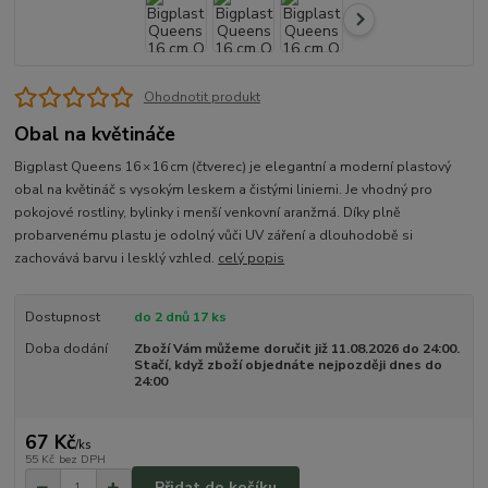
Ohodnotit produkt
Obal na květináče
Bigplast Queens 16 × 16 cm (čtverec) je elegantní a moderní plastový
obal na květináč s vysokým leskem a čistými liniemi. Je vhodný pro
pokojové rostliny, bylinky i menší venkovní aranžmá. Díky plně
probarvenému plastu je odolný vůči UV záření a dlouhodobě si
zachovává barvu i lesklý vzhled.
celý popis
Dostupnost
do 2 dnů 17 ks
Doba dodání
Zboží Vám můžeme doručit již 11.08.2026 do 24:00.
Stačí, když zboží objednáte nejpozději dnes do
24:00
67 Kč
/
ks
55 Kč
bez DPH
Přidat do košíku