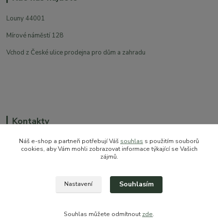
Louny 44001
Mírové náměstí 128
Vchod z České ulice prodejna pro dům a zahradu
Kontakty
Náš e-shop a partneři potřebují Váš
souhlas
s použitím souborů
cookies, aby Vám mohli zobrazovat informace týkající se Vašich
zájmů.
+420 774 544 973
sales@prokytky.cz
Souhlasím
Nastavení
Souhlas můžete odmítnout
zde
.