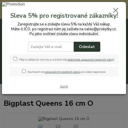
Registrovaným zákazníkům nabízíme slevu 5% na každý nákup. Máte-li
IČO, po registraci nám jej zašlete na sales@prokytky.cz. Po jeho ověření
Sleva 5% pro registrované zákazníky!
získáte slevu individuální. Přejít na registraci →
Zaregistrujte se a získejte slevu 5% na každý Váš nákup.
Máte-li IČO, po registraci nám jej zašlete na sales@prokytky.cz.
0
ks
CZK
+420 774 544 973
za
0 Kč
Po jeho ověření získáte slevu individuální.
Odeslat
Menu
Přeji si odebírat novinky e-mailem dle
podmínek zpracování osobních údaj
ů
.
Souhlasím se
zpracováním osobních údajů
pro účely registrace.
Hledat
Zavřít
Úvod
Pro Kytky
Obaly na květináče
Bigplast Queens 16 cm O
Bigplast Queens 16 cm O