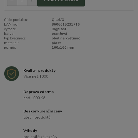
Číslo produktu:
Q-16/O
EAN kód:
8606015231716
výrobce:
Bigplast
barva:
oranžová
typ květináče:
obal na květináč
materiál:
plast
rozměr:
160x160 mm
Kvalitní produkty
Více než 1000
Doprava zdarma
nad 1000 Kč
Bezkonkurenční ceny
všech produktů
Výhody
pro stálé zákazníky