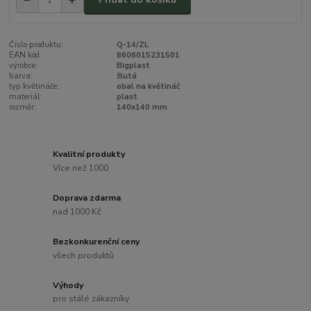
Číslo produktu:
Q-14/ZL
EAN kód:
8606015231501
výrobce:
Bigplast
barva:
žlutá
typ květináče:
obal na květináč
materiál:
plast
rozměr:
140x140 mm
Kvalitní produkty
Více než 1000
Doprava zdarma
nad 1000 Kč
Bezkonkurenční ceny
všech produktů
Výhody
pro stálé zákazníky