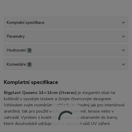
Kompletní specifikace
Parametry
Hodnocení
0
Komentáře
0
Kompletní specifikace
Bigplast Queens 14 × 14 cm (čtverec)
je elegantní obal na
květináč s vysokým leskem a čistým čtvercovým designem.
Vzhledem svým rozměrům i vzhledu je vhodný jak pro interiérové
aranžmá, tak pro použití venku – na balkóně, terase nebo v
zahradě. Vyroben z kvalitního plastu s probarvením do barvy,
které dlouhodobě udržuje lesk a odolnost vůči UV záření.