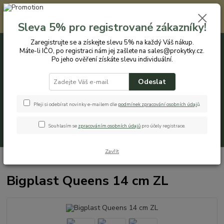
Registrovaným zákazníkům nabízíme slevu 5% na každý nákup. Máte-li
IČO, po registraci nám jej zašlete na sales@prokytky.cz. Po jeho ověření
Sleva 5% pro registrované zákazníky!
získáte slevu individuální. Přejít na registraci →
Zaregistrujte se a získejte slevu 5% na každý Váš nákup.
Máte-li IČO, po registraci nám jej zašlete na sales@prokytky.cz.
0
ks
CZK
+420 774 544 973
za
0 Kč
Po jeho ověření získáte slevu individuální.
Odeslat
Menu
Přeji si odebírat novinky e-mailem dle
podmínek zpracování osobních údaj
ů
.
Souhlasím se
zpracováním osobních údajů
pro účely registrace.
Hledat
Zavřít
Úvod
Pro Kytky
Obaly na květináče
Bigplast Queens 14 cm ZL
Bigplast Queens 14 cm ZL