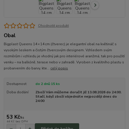
Ohodnotit produkt
Obal
Bigplast Queens 14 × 14 cm (čtverec) je elegantní obal na květináč s
vysokým leskem a čistým čtvercovým designem. Vzhledem svým
rozměrům i vzhledu je vhodný jak pro interiérové aranžmá, tak pro použití
venku – na balkóně, terase nebo v zahradě. Vyroben z kvalitního plastu s
probarvením do barvy, kte...
celý popis
Dostupnost
do 2 dnů 15 ks
Doba dodání
Zboží Vám můžeme doručit již 13.08.2026 do 24:00.
Stačí, když zboží objednáte nejpozději dnes do
24:00
53 Kč
/
ks
44 Kč
bez DPH
Přidat do košíku