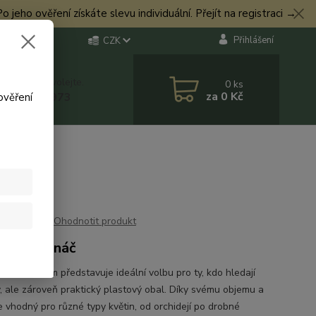
eho ověření získáte slevu individuální. Přejít na registraci →
Přihlášení
CZK
 si rady? Zavolejte.
0
ks
za
0 Kč
 774 544 973
ověření
Ohodnotit produkt
 na květináč
t Oval 40 cm představuje ideální volbu pro ty, kdo hledají
ý, ale zároveň praktický plastový obal. Díky svému objemu a
je vhodný pro různé typy květin, od orchidejí po drobné