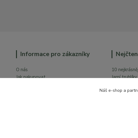
Informace pro zákazníky
Nejčten
O nás
10 nejkrásněj
Jak nakupovat
Jarní truhlík
Obchodní podmínky
Orchideje v 
Náš e-shop a partn
Ochrana osobních údajů
Kontakty