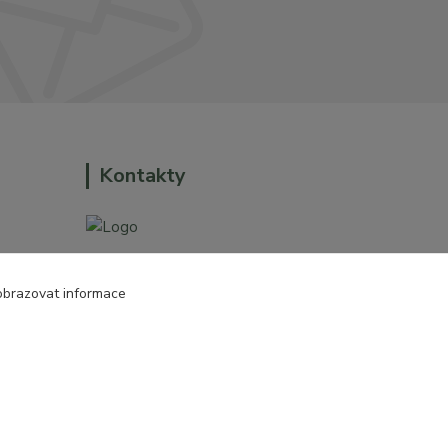
Kontakty
+420 774 544 973
obrazovat informace
o dům a
sales@prokytky.cz