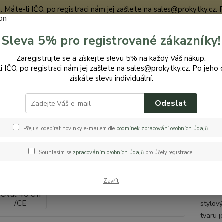
te-li IČO, po registraci nám jej zašlete na sales@prokytky.cz. Po j
Sleva 5% pro registrované zákazníky!
Nevíte
Zaregistrujte se a získejte slevu 5% na každý Váš nákup.
Hledat
+420
i IČO, po registraci nám jej zašlete na sales@prokytky.cz. Po jeho 
získáte slevu individuální.
Odeslat
ro Kytky
Obaly na květináče
Bigplast Oval 40 cm /CE
last Oval 40 cm /CE
Přeji si odebírat novinky e-mailem dle
podmínek zpracování osobních údaj
ů
.
Souhlasím se
zpracováním osobních údajů
pro účely registrace.
obal
Zavřít
Bigplas
stylov
tvaru 