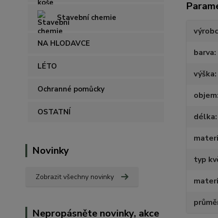
Param
Stavební chemie
výrob
NA HLODAVCE
barva
LÉTO
výška
Ochranné pomůcky
objem
OSTATNÍ
délka
materi
Novinky
typ kv
Zobrazit všechny novinky
materi
průmě
Nepropásněte novinky, akce