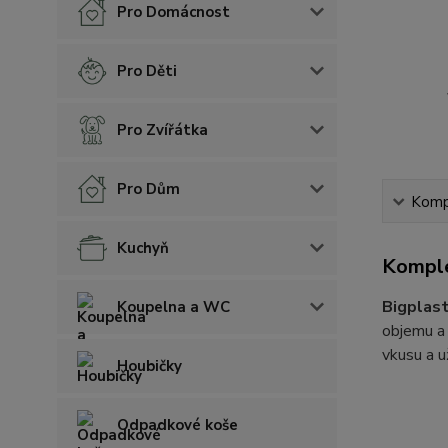
Pro Domácnost
Pro Děti
Pro Zvířátka
Pro Dům
Kompl
Kuchyň
Komple
Bigplast
Koupelna a WC
objemu a 
vkusu a už
Houbičky
Odpadkové koše