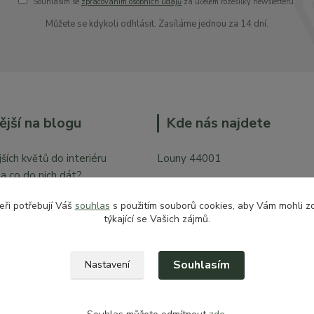
Souhlasím se
zpracováním osobních údajů
za účelem rozesílky newsletteru.
Můžete se kdykoli odhlásit. Zasíláme jednou za 14 dní.
ější na blogu
Kde nás najdete
ších květů do interiéru
Louny 44001
y a co do nich dát?
Mírové náměstí 128
bytě
eři potřebují Váš
souhlas
s použitím souborů cookies, aby Vám mohli z
Vchod z České ulice prodejna pr
týkající se Vašich zájmů.
zahradu
Souhlasím
Nastavení