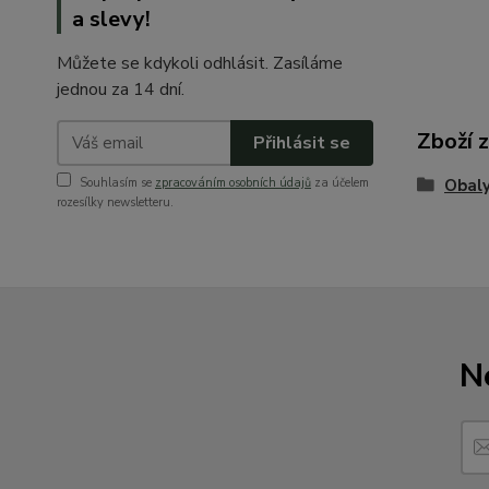
a slevy!
Můžete se kdykoli odhlásit. Zasíláme
jednou za 14 dní.
Zboží 
Přihlásit se
Souhlasím se
zpracováním osobních údajů
za účelem
Obaly
rozesílky newsletteru.
N