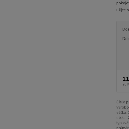
pokojo
užijte 
Dos
Dob
11
95 
Číslo p
výrobc
výška:
délka:
typ kvě
průměr