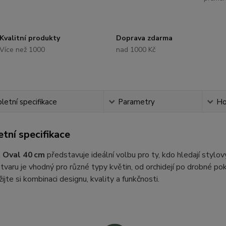
Kvalitní produkty
Doprava zdarma
Více než 1000
nad 1000 Kč
etní specifikace
Parametry
Ho
tní specifikace
 Oval 40 cm
představuje ideální volbu pro ty, kdo hledají stylo
tvaru je vhodný pro různé typy květin, od orchidejí po drobné pok
ijte si kombinaci designu, kvality a funkčnosti.