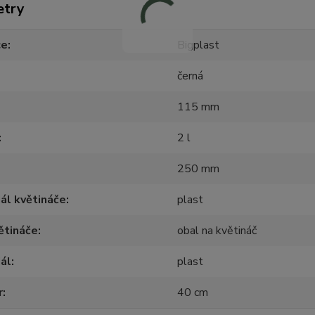
etry
ce
Bigplast
černá
115 mm
2 l
250 mm
ál květináče
plast
ětináče
obal na květináč
ál
plast
r
40 cm