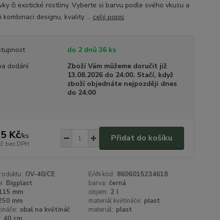
vky či exotické rostliny. Vyberte si barvu podle svého vkusu a
si kombinaci designu, kvality ...
celý popis
tupnost
do 2 dnů 36 ks
a dodání
Zboží Vám můžeme doručit již
13.08.2026 do 24:00. Stačí, když
zboží objednáte nejpozději dnes
do 24:00
5 Kč
/
ks
Přidat do košíku
Kč
bez DPH
roduktu:
OV-40/CE
EAN kód:
8606015234618
e:
Bigplast
barva:
černá
115 mm
objem:
2 l
250 mm
materiál květináče:
plast
tináče:
obal na květináč
materiál:
plast
:
40 cm