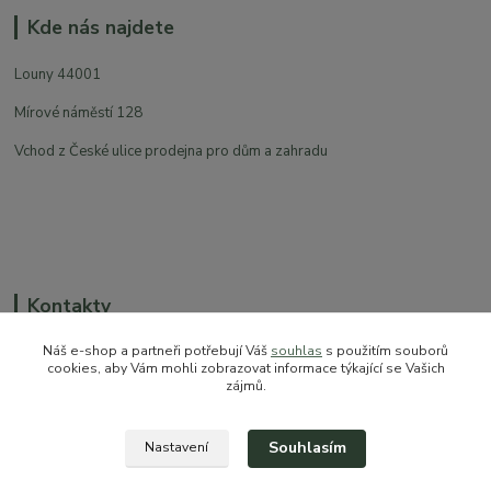
Kde nás najdete
Louny 44001
Mírové náměstí 128
Vchod z České ulice prodejna pro dům a zahradu
Kontakty
Náš e-shop a partneři potřebují Váš
souhlas
s použitím souborů
cookies, aby Vám mohli zobrazovat informace týkající se Vašich
zájmů.
+420 774 544 973
sales@prokytky.cz
Souhlasím
Nastavení