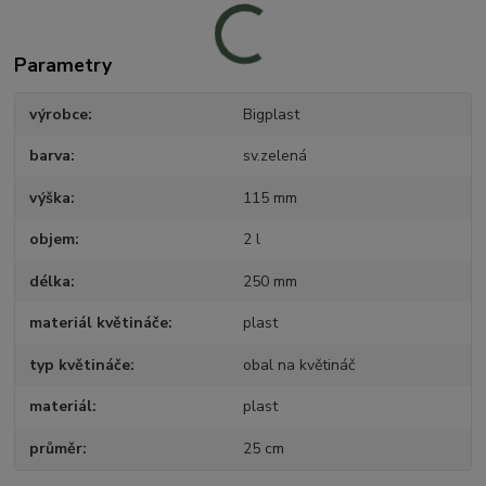
Parametry
výrobce
Bigplast
barva
sv.zelená
výška
115 mm
objem
2 l
délka
250 mm
materiál květináče
plast
typ květináče
obal na květináč
materiál
plast
průměr
25 cm