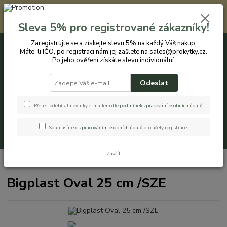
Registrovaným zákazníkům nabízíme slevu 5% na každý nákup. Máte-li
IČO, po registraci nám jej zašlete na sales@prokytky.cz. Po jeho ověření
Sleva 5% pro registrované zákazníky!
získáte slevu individuální. Přejít na registraci →
Zaregistrujte se a získejte slevu 5% na každý Váš nákup.
Máte-li IČO, po registraci nám jej zašlete na sales@prokytky.cz.
0
ks
CZK
+420 774 544 973
za
0 Kč
Po jeho ověření získáte slevu individuální.
Odeslat
Menu
Přeji si odebírat novinky e-mailem dle
podmínek zpracování osobních údaj
ů
.
Souhlasím se
zpracováním osobních údajů
pro účely registrace.
Hledat
Zavřít
Úvod
Pro Kytky
Obaly na květináče
Bigplast Oval 25 cm /SZE
Bigplast Oval 25 cm /SZE