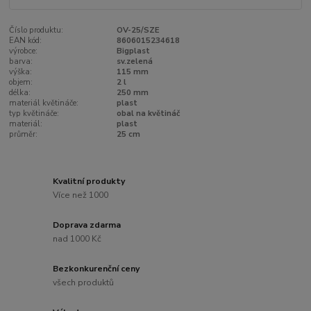
Číslo produktu:
OV-25/SZE
EAN kód:
8606015234618
výrobce:
Bigplast
barva:
sv.zelená
výška:
115 mm
objem:
2 l
délka:
250 mm
materiál květináče:
plast
typ květináče:
obal na květináč
materiál:
plast
průměr:
25 cm
Kvalitní produkty
Více než 1000
Doprava zdarma
nad 1000 Kč
Bezkonkurenční ceny
všech produktů