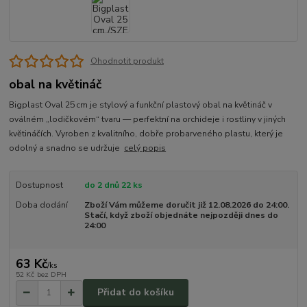
Ohodnotit produkt
obal na květináč
Bigplast Oval 25 cm je stylový a funkční plastový obal na květináč v
oválném „lodičkovém“ tvaru — perfektní na orchideje i rostliny v jiných
květináčích. Vyroben z kvalitního, dobře probarveného plastu, který je
odolný a snadno se udržuje
celý popis
Dostupnost
do 2 dnů 22 ks
Doba dodání
Zboží Vám můžeme doručit již 12.08.2026 do 24:00.
Stačí, když zboží objednáte nejpozději dnes do
24:00
63 Kč
/
ks
52 Kč
bez DPH
Přidat do košíku