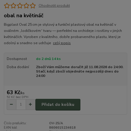
Ohodnotit produkt
obal na květináč
Bigplast Oval 25 cm je stylový a funkční plastový obal na květináč v
oválném „lodičkovém“ tvaru — perfektní na orchideje i rostliny v jiných
květináčích. Vyroben z kvalitního, dobře probarveného plastu, který je
odolný a snadno se udržuje
celý popis
Dostupnost
do 2 dnů 14 ks
Doba dodání
Zboží Vám můžeme doručit již 11.08.2026 do 24:00.
Stačí, když zboží objednáte nejpozději dnes do
24:00
63 Kč
/
ks
52 Kč
bez DPH
Přidat do košíku
Číslo produktu:
OV-25/A
EAN kód:
8606015234618