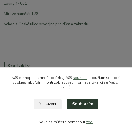
Louny 44001
Mírové náměstí 128
Vchod z České ulice prodejna pro dům a zahradu
Kontakty
Náš e-shop a partneři potřebují Váš
souhlas
s použitím souborů
cookies, aby Vám mohli zobrazovat informace týkající se Vašich
zájmů.
+420 774 544 973
sales@prokytky.cz
Souhlasím
Nastavení
Souhlas můžete odmítnout
zde
.