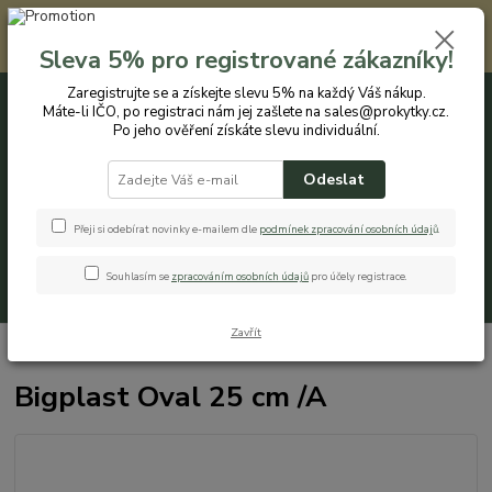
Registrovaným zákazníkům nabízíme slevu 5% na každý nákup. Máte-li
IČO, po registraci nám jej zašlete na sales@prokytky.cz. Po jeho ověření
Sleva 5% pro registrované zákazníky!
získáte slevu individuální. Přejít na registraci →
Zaregistrujte se a získejte slevu 5% na každý Váš nákup.
Máte-li IČO, po registraci nám jej zašlete na sales@prokytky.cz.
0
ks
CZK
+420 774 544 973
za
0 Kč
Po jeho ověření získáte slevu individuální.
Odeslat
Menu
Přeji si odebírat novinky e-mailem dle
podmínek zpracování osobních údaj
ů
.
Souhlasím se
zpracováním osobních údajů
pro účely registrace.
Hledat
Zavřít
Úvod
Pro Kytky
Obaly na květináče
Bigplast Oval 25 cm /A
Bigplast Oval 25 cm /A