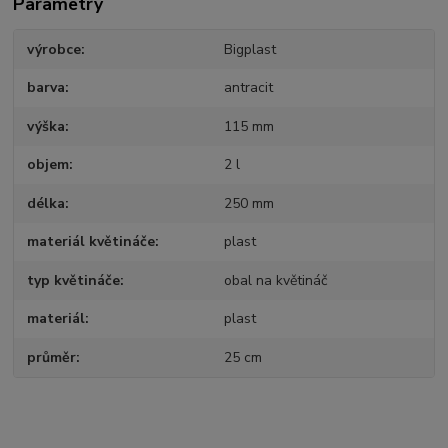
Parametry
výrobce
Bigplast
barva
antracit
výška
115 mm
objem
2 l
délka
250 mm
materiál květináče
plast
typ květináče
obal na květináč
materiál
plast
průměr
25 cm