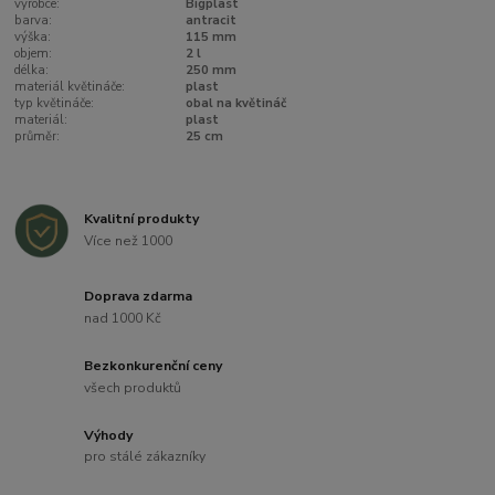
výrobce:
Bigplast
barva:
antracit
výška:
115 mm
objem:
2 l
délka:
250 mm
materiál květináče:
plast
typ květináče:
obal na květináč
materiál:
plast
průměr:
25 cm
Kvalitní produkty
Více než 1000
Doprava zdarma
nad 1000 Kč
Bezkonkurenční ceny
všech produktů
Výhody
pro stálé zákazníky