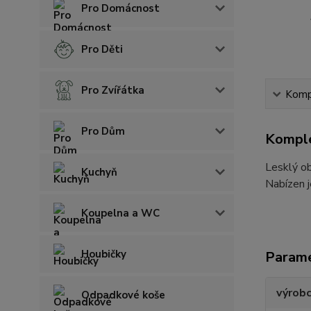
Pro Domácnost
Pro Děti
Pro Zvířátka
Kompl
Pro Dům
Komple
Lesklý ob
Kuchyň
Nabízen j
Koupelna a WC
Houbičky
Param
výrob
Odpadkové koše