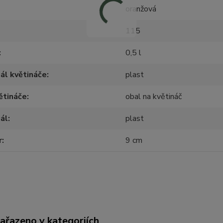
oranžová
115
0,5 l
ál květináče
plast
ětináče
obal na květináč
ál
plast
r
9 cm
zařazeno v kategoriích