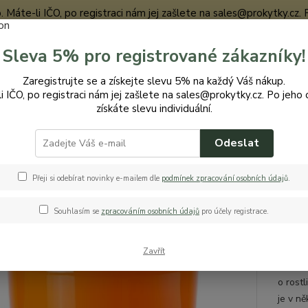
te-li IČO, po registraci nám jej zašlete na sales@prokytky.cz. Po j
Sleva 5% pro registrované zákazníky!
Nevíte
Zaregistrujte se a získejte slevu 5% na každý Váš nákup.
Hledat
+420
i IČO, po registraci nám jej zašlete na sales@prokytky.cz. Po jeho 
získáte slevu individuální.
Odeslat
ro Kytky
Obaly na orchideje
Bigplast Orchid 9 cm /O
last Orchid 9 cm /O
Přeji si odebírat novinky e-mailem dle
podmínek zpracování osobních údaj
ů
.
Souhlasím se
zpracováním osobních údajů
pro účely registrace.
obal
Zavřít
Lesklý
o rost
je v ně