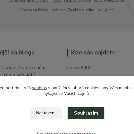
Souhlasím se
zpracováním osobních údajů
za účelem rozesílky newsletteru.
Můžete se kdykoli odhlásit. Zasíláme jednou za 14 dní.
ější na blogu
Kde nás najdete
ších květů do interiéru
Louny 44001
y a co do nich dát?
Mírové náměstí 128
bytě
eři potřebují Váš
souhlas
s použitím souborů cookies, aby Vám mohli z
Vchod z České ulice prodejna pr
týkající se Vašich zájmů.
zahradu
Souhlasím
Nastavení