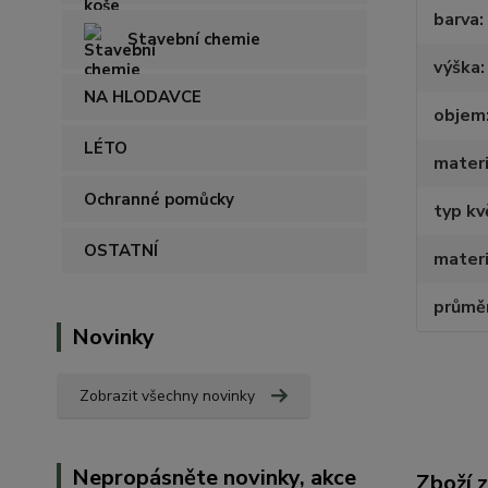
barva
Stavební chemie
výška
NA HLODAVCE
objem
LÉTO
materi
Ochranné pomůcky
typ kv
OSTATNÍ
materi
průmě
Novinky
Zobrazit všechny novinky
Nepropásněte novinky, akce
Zboží 