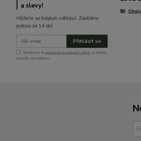
a slevy!
Obaly
Můžete se kdykoli odhlásit. Zasíláme
jednou za 14 dní.
Přihlásit se
Souhlasím se
zpracováním osobních údajů
za účelem
rozesílky newsletteru.
N