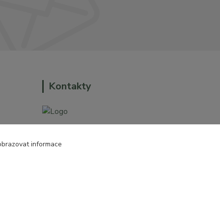
Kontakty
+420 774 544 973
obrazovat informace
o dům a
sales@prokytky.cz