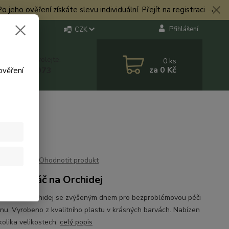
eho ověření získáte slevu individuální. Přejít na registraci →
Přihlášení
CZK
 si rady? Zavolejte.
0
ks
za
0 Kč
 774 544 973
ověření
Ohodnotit produkt
 / květináč na Orchidej
 obal na Orchidej se zvýšeným dnem pro bezproblémovou péči
linu. Vyrobeno z kvalitního plastu v krásných barvách. Nabízen
kolika velikostech.
celý popis