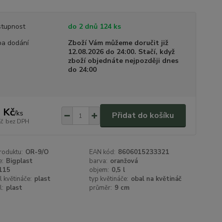
tupnost
do 2 dnů 124 ks
a dodání
Zboží Vám můžeme doručit již
12.08.2026 do 24:00. Stačí, když
zboží objednáte nejpozději dnes
do 24:00
 Kč
/
ks
Přidat do košíku
Kč
bez DPH
roduktu:
OR-9/O
EAN kód:
8606015233321
e:
Bigplast
barva:
oranžová
115
objem:
0,5 l
l květináče:
plast
typ květináče:
obal na květináč
l:
plast
průměr:
9 cm