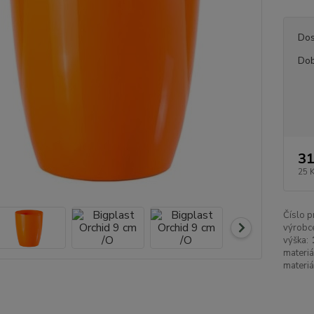
Dos
Dob
31
25 
Číslo p
výrobc
výška:
materiá
materiá