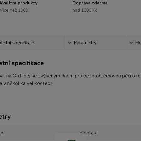
Kvalitní produkty
Doprava zdarma
Více než 1000
nad 1000 Kč
etní specifikace
Parametry
Ho
tní specifikace
al na Orchidej se zvýšeným dnem pro bezproblémovou péči o rost
e v několika velikostech.
etry
ce
Bigplast