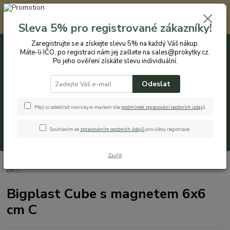
Registrovaným zákazníkům nabízíme slevu 5% na každý nákup. Máte-li
IČO, po registraci nám jej zašlete na sales@prokytky.cz. Po jeho ověření
Sleva 5% pro registrované zákazníky!
získáte slevu individuální. Přejít na registraci →
Zaregistrujte se a získejte slevu 5% na každý Váš nákup.
Máte-li IČO, po registraci nám jej zašlete na sales@prokytky.cz.
0
ks
CZK
+420 774 544 973
za
0 Kč
Po jeho ověření získáte slevu individuální.
Odeslat
Menu
Přeji si odebírat novinky e-mailem dle
podmínek zpracování osobních údaj
ů
.
Souhlasím se
zpracováním osobních údajů
pro účely registrace.
Hledat
Zavřít
Úvod
Pro Kytky
Obaly na květináče
Bigplast Cube s magnetem 6x6
cm C
Bigplast Cube s magnetem 6x6
cm C