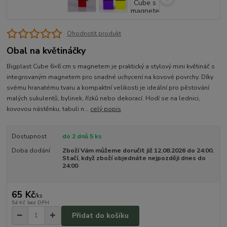
Ohodnotit produkt
Obal na květináčky
Bigplast Cube 6×6 cm s magnetem je praktický a stylový mini květináč s
integrovaným magnetem pro snadné uchycení na kovové povrchy. Díky
svému hranatému tvaru a kompaktní velikosti je ideální pro pěstování
malých sukulentů, bylinek, řízků nebo dekorací. Hodí se na lednici,
kovovou nástěnku, tabuli n...
celý popis
Dostupnost
do 2 dnů 5 ks
Doba dodání
Zboží Vám můžeme doručit již 12.08.2026 do 24:00.
Stačí, když zboží objednáte nejpozději dnes do
24:00
65 Kč
/
ks
54 Kč
bez DPH
Přidat do košíku