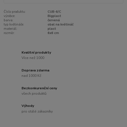
Číslo produktu:
CUB-6/C
výrobce:
Bigplast
barva:
červená
typ květináče:
obal na květináč
materiál:
plast
rozměr:
6x6 cm
Kvalitní produkty
Více než 1000
Doprava zdarma
nad 1000 Kč
Bezkonkurenční ceny
všech produktů
Výhody
pro stálé zákazníky